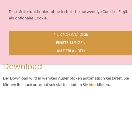
Sie betrachten gegenwärtig eine Version der Website, die für mobile
Geräte optimiert wurde.
Diese Seite funktioniert ohne technische notwendige Cookies. Es gibt
ein optionales Cookie.
Zur Desktop-Version
NUR NOTWENDIGE
Hinweis nicht mehr anzeigen
EINSTELLUNGEN
Navigation einblenden
ALLE ERLAUBEN
Download
Der Download wird in wenigen Augenblicken automatisch gestartet. Sie
können ihn auch automatisch starten, indem Sie
hier
klicken.